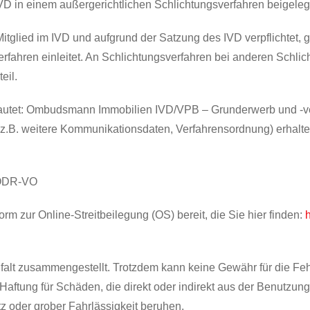
VD in einem außergerichtlichen Schlichtungsverfahren beigeleg
tglied im IVD und aufgrund der Satzung des IVD verpflichtet, g
ahren einleitet. An Schlichtungsverfahren bei anderen Schlich
eil.
 lautet: Ombudsmann Immobilien IVD/VPB – Grunderwerb und -ver
 (z.B. weitere Kommunikationsdaten, Verfahrensordnung) erhalt
1 ODR-VO
rm zur Online-Streitbeilegung (OS) bereit, die Sie hier finden:
alt zusammengestellt. Trotzdem kann keine Gewähr für die Fehl
ftung für Schäden, die direkt oder indirekt aus der Benutzung
z oder grober Fahrlässigkeit beruhen.